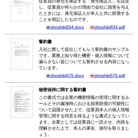
従業員の身元を保証する「身元保証人」を設定
し、従業員が何らかの理由で会社に損害を与え
たときには、身元保証人が本人と共に賠償する
ことを明記したものです。
shoshiki834.docx
shoshiki834.pdf
誓約書
入社に際して提出してもらう誓約書のサンプル
です。業務上知り得た機密・個人情報について
漏らさない旨についても誓約させる内容になっ
ています。
shoshiki575.docx
shoshiki575.pdf
秘密保持に関する誓約書
この書式では企業の機密情報の管理に関するル
ールとその漏洩時における損害賠償の可能性に
ついて認識させた上で、従業員本人の個人情報
管理に関する同意を得るような書式となってい
ます。企業としては従業員に一読させ、内容を
理解させた上で、本人の署名、捺印を取りまし
ょう。