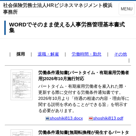
社会保険労務士法人HRビジネスマネジメント横浜
MENU
事務所
WORDでそのまま使える人事労務管理基本書式
集
｜
採用
｜
退職・解雇
｜
労働時間・勤怠
｜
その他
｜
労働条件通知書[パートタイム・有期雇用労働者
用]2026年10月施行対応
パートタイム・有期雇用労働者を雇入れた際・
更新する際に交付する労働条件通知書です。
2026年10月より「待遇の相違の内容・理由等に
関する説明を求めることができる旨」を明示す
る必要があります。
shoshiki813.docx
shoshiki813.pdf
労働条件通知書[無期転換権が発生するパートタ