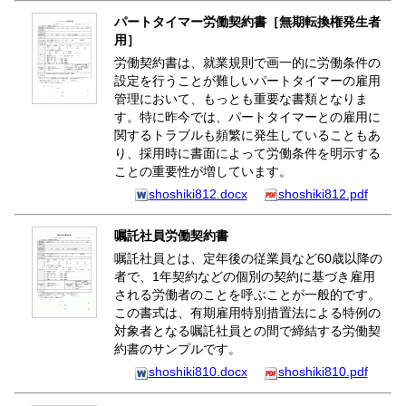
パートタイマー労働契約書［無期転換権発生者
用］
労働契約書は、就業規則で画一的に労働条件の
設定を行うことが難しいパートタイマーの雇用
管理において、もっとも重要な書類となりま
す。特に昨今では、パートタイマーとの雇用に
関するトラブルも頻繁に発生していることもあ
り、採用時に書面によって労働条件を明示する
ことの重要性が増しています。
shoshiki812.docx
shoshiki812.pdf
嘱託社員労働契約書
嘱託社員とは、定年後の従業員など60歳以降の
者で、1年契約などの個別の契約に基づき雇用
される労働者のことを呼ぶことが一般的です。
この書式は、有期雇用特別措置法による特例の
対象者となる嘱託社員との間で締結する労働契
約書のサンプルです。
shoshiki810.docx
shoshiki810.pdf